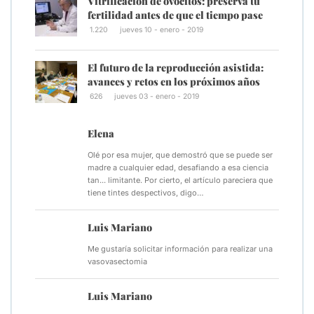
Vitrificación de ovocitos: preserva tu
fertilidad antes de que el tiempo pase
1.220
jueves 10 - enero - 2019
El futuro de la reproducción asistida:
avances y retos en los próximos años
626
jueves 03 - enero - 2019
Elena
Olé por esa mujer, que demostró que se puede ser
madre a cualquier edad, desafiando a esa ciencia
tan... limitante. Por cierto, el artículo pareciera que
tiene tintes despectivos, digo…
Luis Mariano
Me gustaría solicitar información para realizar una
vasovasectomia
Luis Mariano