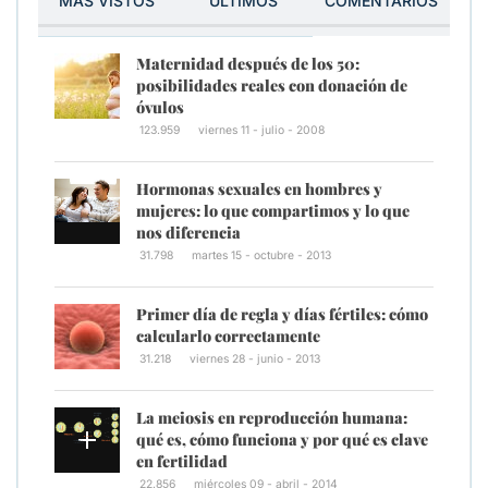
MÁS VISTOS
ÚLTIMOS
COMENTARIOS
Maternidad después de los 50:
posibilidades reales con donación de
óvulos
123.959
viernes 11 - julio - 2008
Hormonas sexuales en hombres y
mujeres: lo que compartimos y lo que
nos diferencia
31.798
martes 15 - octubre - 2013
Primer día de regla y días fértiles: cómo
calcularlo correctamente
31.218
viernes 28 - junio - 2013
La meiosis en reproducción humana:
qué es, cómo funciona y por qué es clave
en fertilidad
22.856
miércoles 09 - abril - 2014