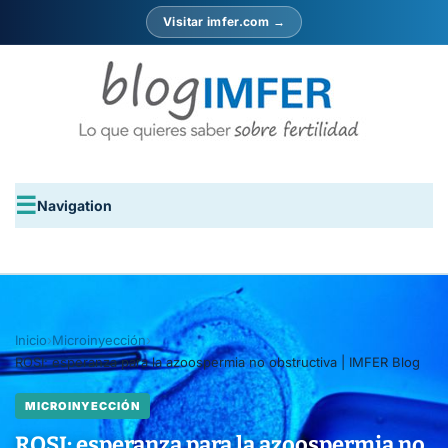
Visitar imfer.com →
Navigation
Inicio
›
Microinyección
›
ROSI: esperanza para la azoospermia no obstructiva | IMFER Blog
MICROINYECCIÓN
ROSI: esperanza para la azoospermia no