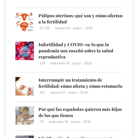
Pólipos uterinos: qué son y cómo afectan
a la fertilidad
22.735
martes 24 - enero - 2012
Infertilidad y COVID-19: lo que la
pandemia nos enseñó sobre la salud
reproductiva
278
miércoles 13 - mayo - 2020
Interrumpir un tratamiento de
fertilidad: cómo afecta y cómo retomarlo
372
jueves 07 - mayo - 2020
Por qué las españolas quieren más hijos
de los que tienen
711
miércoles 16 - enero - 2019